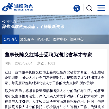
首
页
产
公司动态
聚焦鸿镭激光动态，了解最新资讯
品
行
中
业
服
公司动态
激光百科
常见问题
图片中心
视频中心
心
应
务
新
董事长陈义红博士受聘为湖北省荐才专家
用
支
闻
关
时间：2025/09/04
浏览：1081
持
中
于
近日，我司董事长陈义红博士受聘担任湖北省荐才专家，湖北省省
联
委组织部、省委人才办专门发来感谢信，祝贺陈义红受聘省荐才专
心
家，并高度评价其对湖北省人才工作的大力支持和所作贡献!
我
系
陈义红表示，感谢省委组织部和省委人才办的信任与关怀。他将继
们
我
续积极宣传推介湖北，深入开展人才需求对接，广泛荐才引才，并
在参与人才引进、人才项目洽谈等方面发挥积极作用。同时，他也
们
将按照省委人才办的委托，积极做好引才引智相关工作，为湖北省