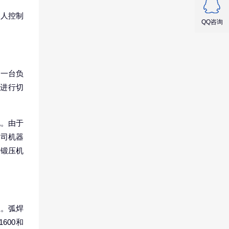
器人控制
QQ咨询
，一台负
机进行切
现。由于
公司机器
模锻压机
上。弧焊
600和