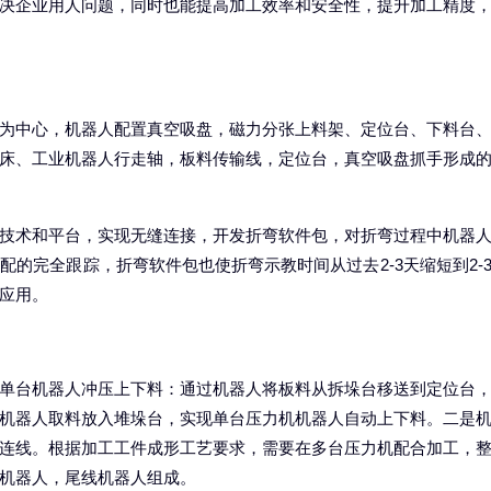
决企业用人问题，同时也能提高加工效率和安全性，提升加工精度
为中心，机器人配置真空吸盘，磁力分张上料架、定位台、下料台
床、工业机器人行走轴，板料传输线，定位台，真空吸盘抓手形成
技术和平台，实现无缝连接，开发折弯软件包，对折弯过程中机器
的完全跟踪，折弯软件包也使折弯示教时间从过去2-3天缩短到2-
应用。
单台机器人冲压上下料：通过机器人将板料从拆垛台移送到定位台
机器人取料放入堆垛台，实现单台压力机机器人自动上下料。二是
连线。根据加工工件成形工艺要求，需要在多台压力机配合加工，
机器人，尾线机器人组成。