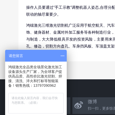
操作人员要通过"手工示教"调整机器人姿态,合理分配
联动的轴尽量要少。
鸿镭激光三维激光切割机广泛应用于航空航天、汽车
饰、健身器材、金属对外加工服务等各种制造行业，
与制造，大大降低模具开发的投资风险，主要用来
孔、修边，切割方向盘孔、车身挡风板、车顶盖支架
请您留言
鸿镭激光全品类全场景化激光加工
设备源头生产厂家，为全球客户提
供高品质、高性价比激光切割、焊
接、清洗、淬火和打标等智能装
备！销售热线：13797090962
官方微信
微博
关注我们，更多鸿镭资讯
扫一扫，更多惊