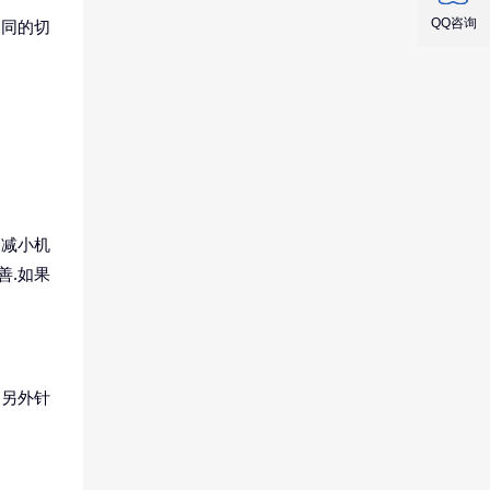
QQ咨询
不同的切
了减小机
善.如果
。
.另外针