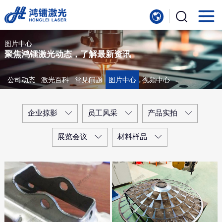
首
页
产
图片中心
聚焦鸿镭激光动态，了解最新资讯
品
行
中
业
服
公司动态
激光百科
常见问题
图片中心
视频中心
心
应
务
新
企业掠影
员工风采
产品实拍
用
支
闻
关
展览会议
材料样品
持
中
于
联
心
我
系
们
我
们